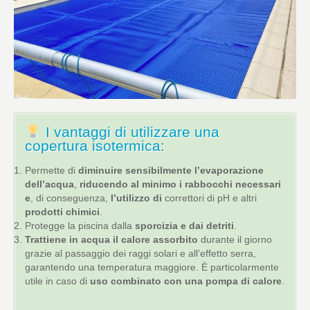
I vantaggi di utilizzare una
copertura isotermica:
Permette di
diminuire sensibilmente l’evaporazione
dell’acqua
,
riducendo al minimo i rabbocchi necessari
e
, di conseguenza,
l’utilizzo di
correttori di pH e altri
prodotti chimici
.
Protegge la piscina dalla
sporcizia e dai detriti
.
Trattiene in acqua il calore assorbito
durante il giorno
grazie al passaggio dei raggi solari e all’effetto serra,
garantendo una temperatura maggiore. È particolarmente
utile in caso di
uso combinato con una pompa di calore
.