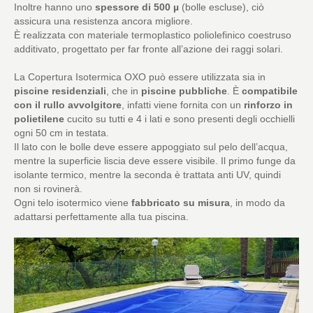
Inoltre hanno uno
spessore di 500 µ
(bolle escluse), ciò
assicura una resistenza ancora migliore.
È realizzata con materiale termoplastico poliolefinico coestruso
additivato, progettato per far fronte all’azione dei raggi solari.
La Copertura Isotermica OXO può essere utilizzata sia in
piscine residenziali
, che in
piscine pubbliche
. È
compatibile
con il rullo avvolgitore
, infatti viene fornita con un
rinforzo in
polietilene
cucito su tutti e 4 i lati e sono presenti degli occhielli
ogni 50 cm in testata.
Il lato con le bolle deve essere appoggiato sul pelo dell’acqua,
mentre la superficie liscia deve essere visibile. Il primo funge da
isolante termico, mentre la seconda è trattata anti UV, quindi
non si rovinerà.
Ogni telo isotermico viene
fabbricato su misura
, in modo da
adattarsi perfettamente alla tua piscina.